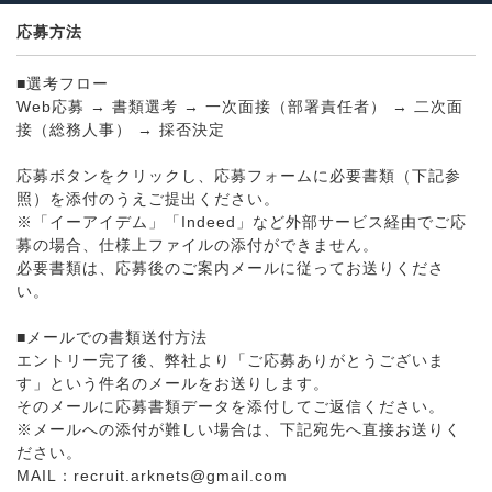
応募方法
■選考フロー
Web応募 → 書類選考 → 一次面接（部署責任者） → 二次面
接（総務人事） → 採否決定
応募ボタンをクリックし、応募フォームに必要書類（下記参
照）を添付のうえご提出ください。
※「イーアイデム」「Indeed」など外部サービス経由でご応
募の場合、仕様上ファイルの添付ができません。
必要書類は、応募後のご案内メールに従ってお送りくださ
い。
■メールでの書類送付方法
エントリー完了後、弊社より「ご応募ありがとうございま
す」という件名のメールをお送りします。
そのメールに応募書類データを添付してご返信ください。
※メールへの添付が難しい場合は、下記宛先へ直接お送りく
ださい。
MAIL：recruit.arknets@gmail.com