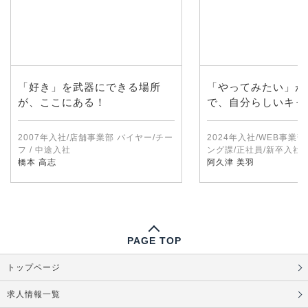
「好き」を武器にできる場所
「やってみたい」が
が、ここにある！
で、自分らしいキャ
2007年入社/店舗事業部 バイヤー/チー
2024年入社/WEB事業
フ / 中途入社
ング課/正社員/新卒入社
橋本 高志
阿久津 美羽
PAGE TOP
トップページ
求人情報一覧