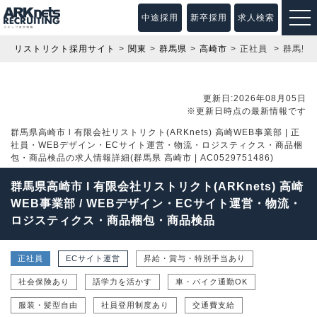
中途採用
新卒採用
求人検索
リストリクト採用サイト
関東
群馬県
高崎市
正社員
群馬県高
更新日:2026年08月05日
※更新日時点の最新情報です
群馬県高崎市 l 有限会社リストリクト(ARKnets) 高崎WEB事業部 | 正
社員・WEBデザイン・ECサイト運営・物流・ロジスティクス・商品梱
包・商品検品の求人情報詳細(群馬県 高崎市 | AC0529751486)
群馬県高崎市 l 有限会社リストリクト(ARKnets) 高崎
WEB事業部 / WEBデザイン・ECサイト運営・物流・
ロジスティクス・商品梱包・商品検品
正社員
ECサイト運営
昇給・賞与・特別手当あり
社会保険あり
語学力を活かす
車・バイク通勤OK
服装・髪型自由
社員登用制度あり
交通費支給