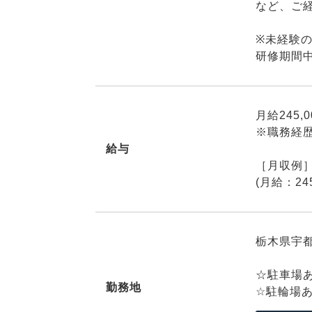
など、ご
※未経験
研修期間
月給245,
※職務経
給与
［月収例］2
(月給：24
栃木県宇都
☆駐車場
勤務地
☆駐輪場