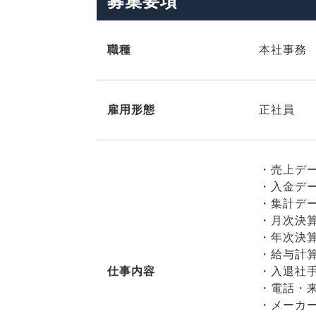
募集要項
職種
本社事務
雇用形態
正社員
・売上デ
・入金デ
・集計デ
・月次決
・年次決
・給与計
仕事内容
・入退社
・電話・
・メーカ