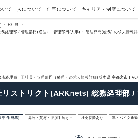
ついて
人について
仕事について
キャリア・制度について
市
正社員
総務経理部 / 管理部門(経理)・ 管理部門(人事)・ 管理部門(総務) の求人情報詳細
総務経理部 | 正社員・管理部門（経理）の求人情報詳細(栃木県 宇都宮市 | AC011
リストリクト(ARKnets) 総務経理部 
理部門(総務)
昇給・賞与・特別手当あり
社会保険あり
車・バイク通勤