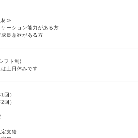
人材≫
ニケーション能力がある方
び成長意欲がある方
(シフト制)
には土日休みです
1回）
2回）
当
暇
当
規定支給