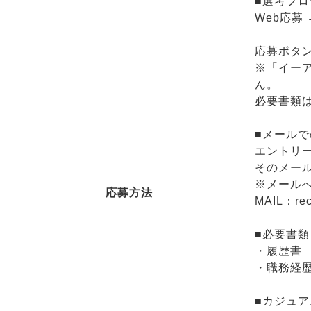
■選考フロ
Web応募
応募ボタ
※「イーア
ん。
必要書類
■メール
エントリ
そのメー
※メール
応募方法
MAIL：rec
■必要書類
・履歴書
・職務経
■カジュ