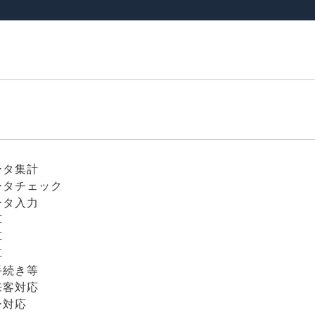
ータ集計
ータチェック
ータ入力
算
算
算
手続き等
来客対応
ー対応