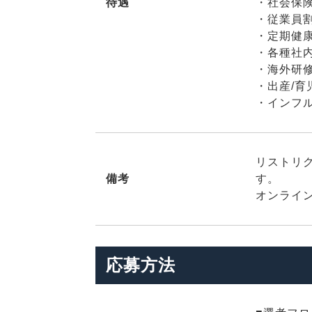
待遇
・社会保
・従業員
・定期健
・各種社
・海外研
・出産/育
・インフ
リストリク
備考
す。
オンライ
応募方法