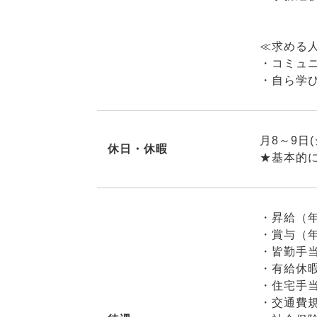
≪求める
・コミュ
・自ら学
月8～9日
休日・休暇
★基本的
・昇給（年
・賞与（年
・皆勤手
・有給休
・住宅手
・交通費